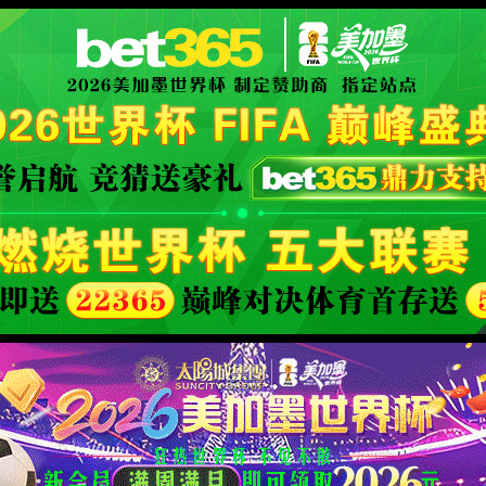
888腾博会
新闻中心
产品服务
项目开发
加入888腾博