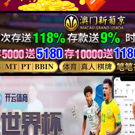
博会
新闻中心
产业服务
项目开
腾博888诚信为本官
地产开发
在售项
方网站
物业服务
竣工项