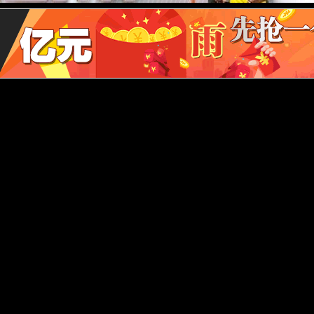
交通状况：
地铁3号线松雅湖南站50
路直达。
博会
新闻中心
产业服务
项目开
楼层状况：
A栋38层，B栋40层
腾博888诚信为本官
地产开发
在售项
方网站
物业服务
竣工项
车位信息：
1823个
行业前沿
酒店管理
其他版块
项目介绍：
888腾博会国际广
万平方米，集5A甲级写
于一体，致力于打造业
项目由两栋150米
务精彩生活 | 综合地产开发、物业服务、酒店管理 版权所有
首个地下5层智能停车场，
湘ICP备2021