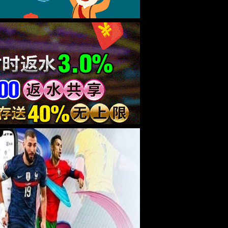
：7.49
沙街道开元东路192号
行、广发银行、中国建设银行、中国邮政银行、兴业
君尚购物中心、华润万象汇、长沙松雅湖吾悦广场；
湿地公园、星沙生态公园、长沙徐特立公园、望仙公
医院、长沙市第八医院、长沙县妇幼保健院、长沙县
实验学校（小学部）、盼盼二小、长沙县实验中学、
湖中学、长沙师范学院、湖南大众传媒职业技术学
服务中心、长沙县市场监督管理局。