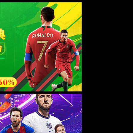
会
联系我们