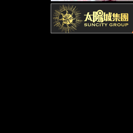
关于888腾
集团介绍
董事长致辞
发展历程
企业文化
社会责任
合作伙伴
©2022 腾博888诚信为本官方网站| 品质铸就未来，服