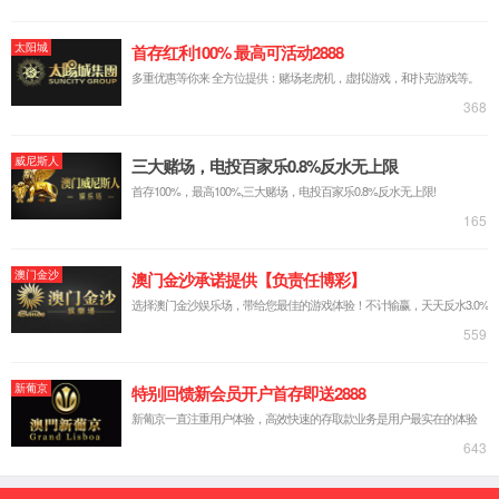
先进的管理及优质的硬件设施，888腾博会旗下酒店将成为当地地
标。
2020年5月，888腾博会签约洲际皇冠假日酒店，新的酒店计划
2020年底正式营业。318间摩登、现代风格的客房均配有液晶电视、
高速互联网端口、无线网络、智能马桶、人性化工作区域等一流设
施，为宾客的商旅居停带来舒适之享。两大风格迥异的餐厅定能深深
打动味蕾、带来难忘的用餐体验；在大堂吧以下午茶或是晚间鸡尾酒
犒赏自己，都会充盈旅程，收获欢乐和惬意。闲暇之余，宾客还可前
往设施完善的健身房以及24小时室内恒温泳池，焕发身心活力、轻松
上阵。最值得一提的是，酒店拥有超2000平米室内外会议空间，灵动
搭配，将全方位满足宾客的会务及婚礼需求。
酒店外观