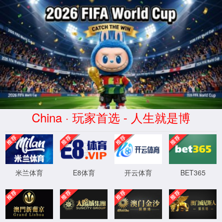
关于888腾博会
新闻中心
产品服务
项目开发
加入888腾博会
联系我们