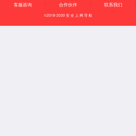
深度且极具价值的亲密关系、婚恋情感知识盛宴，助力嘉宾收获更美
满的婚恋情感生活 。
Part.01