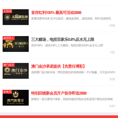
缘启888腾博会·浪漫520
888腾博会国际广场楼宇商圈企业职工青年联谊活动
活动前言
5月20日下午，一场充满浪漫与温馨的青年职工联谊活动在
888腾博会国际广场皇冠假日酒店牡丹厅甜蜜开启！来自楼宇商圈企
业、盼盼二小等企事业单位的单身男女职工相聚于此，在轻松愉悦的
氛围中结识新朋友，解锁心动时刻。
本次活动由888腾博会国际广场楼宇商圈工会联合会和腾博
888诚信为本官方网站联合主办、中共888腾博会国际广场联合支部委
员会和星沙街道888腾博会广场企业服务中心协办。
本场活动特邀请国家二级心理咨询师
、资深婚姻家庭咨询
师、婚恋情感高级指导师——王学军作为专家讲师，为大家带来一场