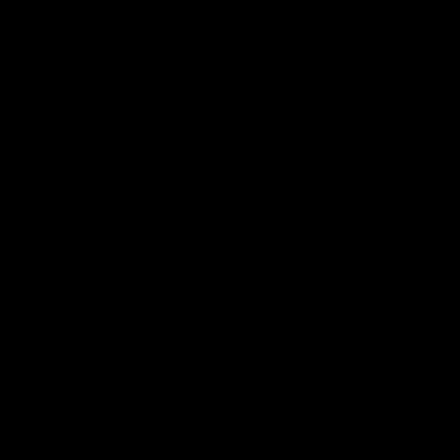
10多年来，888腾博会开发
题，创造了更美好的生活。未来