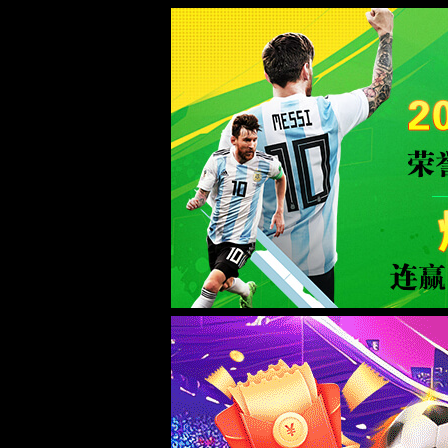
888腾博会(诚信为本)官方网站-Master Platform
首页
关于