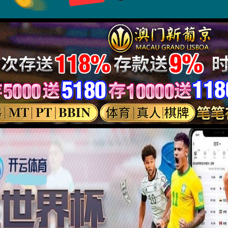
五星级酒店运营、高端物业管理、
为客户提供优质产品和服务，坚
人乐享美好生活。
略，坚持高起点、高标准、高质量打
8腾博会华庭”、36万余㎡的“幸福
以巴厘岛设计风情获得市场好评。目
广场已完工并交付，该项目为长沙县
在土地资源储备方面，集团取得的
，后续将依托集团成熟开发经验，
域业务布局。
400
名