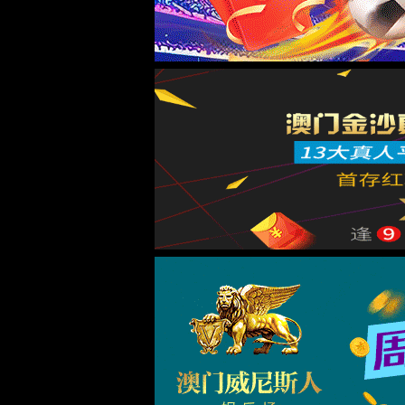
1
2
3
集团介绍
About us