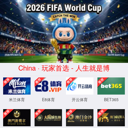
关于888腾博会
新闻中心
产品服务
项目开发
加入888腾博会
联系我们