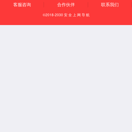
10
400
7
家
名
大
下属企业
员工团队
主营业务
产品服务