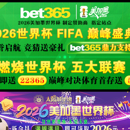
888腾博会
新闻中心
产品服务
项目开发
加入888腾博