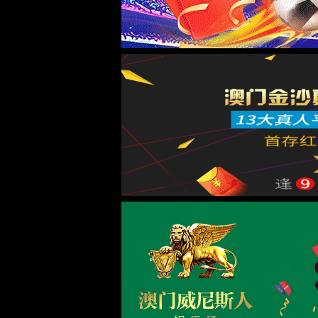
腾博888诚信为本官方网站
行业前沿