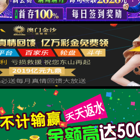
腾博888诚信为本官方网站
Group news
6月11日，腾博888诚信为本官方网站群贤毕至、高朋满座，
动在这里陆续举行。